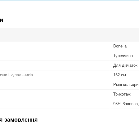
и
Donella
Туреччина
Для дівчаток
изни і купальників
152 см.
Різні кольори
Трикотаж
95% бавовна,
я замовлення