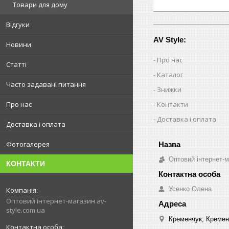
Товари для дому
Відгуки
AV Style:
Новини
Про нас
Статті
Каталог
Часто задавані питання
Знижки
Про нас
Контакти
Доставка і оплата
Доставка і оплата
Фотогалерея
Оптовий інтернет-м
КОНТАКТИ
Усенко Олена
Оптовий інтернет-магазин av-
style.com.ua
Кременчук, Кремен