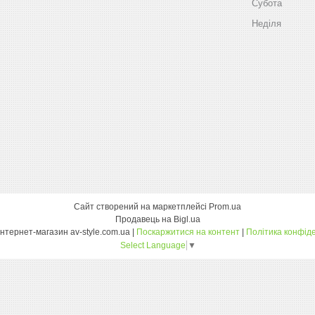
Субота
Неділя
Сайт створений на маркетплейсі
Prom.ua
Продавець на Bigl.ua
Оптовий інтернет-магазин av-style.com.ua |
Поскаржитися на контент
|
Політика конфіде
Select Language
▼