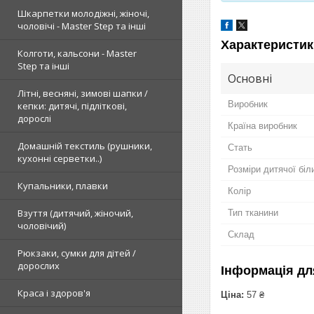
Шкарпетки молодіжні, жіночі,
чоловічі - Master Step та інші
Характеристик
Колготи, кальсони - Master
Step та інші
Основні
Літні, весняні, зимові шапки /
Виробник
кепки: дитячі, підліткові,
дорослі
Країна виробник
Домашній текстиль (рушники,
Стать
кухонні серветки..)
Розміри дитячої біл
Купальники, плавки
Колір
Взуття (дитячий, жіночий,
Тип тканини
чоловічий)
Склад
Рюкзаки, сумки для дітей /
дорослих
Інформація дл
Краса і здоров'я
Ціна:
57 ₴