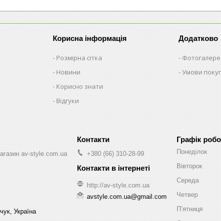
Корисна інформація
Додатково
Розмірна сітка
Фотогалере
Новини
Умови поку
Корисно знати
Відгуки
Графік робо
Понеділок
агазин av-style.com.ua
+380 (66) 310-28-99
Вівторок
Середа
http://av-style.com.ua
Четвер
avstyle.com.ua@gmail.com
Пʼятниця
чук, Україна