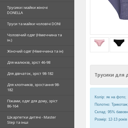
Трусики і майки жіночі
DONELLA
Труси та майки чоловічі DONI
Чоловічий одяг (Німеччина та
ін.)
Жіночий одяг (Німеччина та ін)
Для малюків, зріст 46-98
Для дівчаток, зріст 98-182
Трусики для 
Для хлопчиків, зростання 98-
182
Колір: як на фото;
Піжами, одяг для дому, зріст
Полотно: Трикотаж
86-164
Склад: 95% бавовн
Шкарпетки дитячі - Master
Розмір: 12-13 років
Step та інші