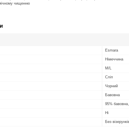
імічному чищенню
и
Esmara
Німеччина
M/L
Сліп
Чорний
Бавовна
95% бавовна,
Ні
Без візерунків