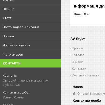
Інформація дл
Новини
Ціна:
58 ₴
Статті
Часто задавані питання
Про нас
AV Style:
Доставка і оплата
Про нас
Фотогалерея
Каталог
Знижки
КОНТАКТИ
Контакти
Доставка і оплата
Оптовий інтернет-магазин av-
style.com.ua
Оптовий інтернет-м
Усенко Олена