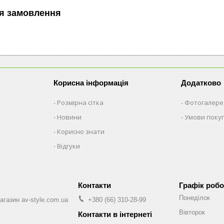
я замовлення
Корисна інформація
Додатково
Розмірна сітка
Фотогалере
Новини
Умови поку
Корисно знати
Відгуки
Графік робо
Понеділок
агазин av-style.com.ua
+380 (66) 310-28-99
Вівторок