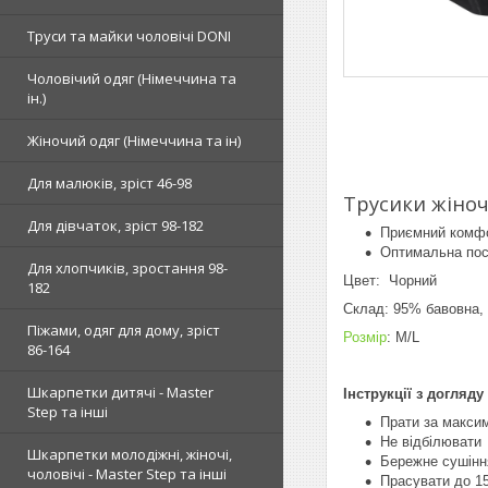
Труси та майки чоловічі DONI
Чоловічий одяг (Німеччина та
ін.)
Жіночий одяг (Німеччина та ін)
Для малюків, зріст 46-98
Трусики жіноч
Для дівчаток, зріст 98-182
Приємний комфор
Оптимальна пос
Для хлопчиків, зростання 98-
Цвет: Чорний
182
Склад: 95% бавовна,
Піжами, одяг для дому, зріст
Розмір
: M/L
86-164
Шкарпетки дитячі - Master
Інструкції з догляду
Step та інші
Прати за максим
Не відбілювати
Шкарпетки молодіжні, жіночі,
Бережне сушіння
чоловічі - Master Step та інші
Прасувати до 15