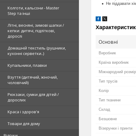
Не піддавати х
Колготи, кальсони - Master
Step та інші
Літні, весняні, зимові шапки /
Характеристик
кепки: дитячі, підліткові,
дорослі
Основні
Домашній текстиль (рушники,
кухонні серветки..)
Виробник
Країна виробник
Купальники, плавки
Міжнародний розмір
Взуття (дитячий, жіночий,
Тип трусів
чоловічий)
Колір
Рюкзаки, сумки для дітей /
дорослих
Тип тканини
Склад
Краса і здоров'я
Безшовне
Товари для дому
Візерунки і принти
Відгуки