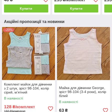
Купити
Купити
Акційні пропозиції та новинки
–20%
Комплект майок для дівчинки
Майка для дівчинки George,
з 2 штук, зріст 98-104, колір
зріст 98-104 (3-4 роки), колір
сірий, м'ятний
білий
В наявності
В наявності
128
₴/комплект
63
₴
160 ₴/комплект