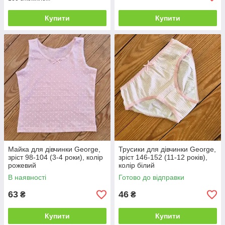
Купити
Купити
Майка для дівчинки George,
Трусики для дівчинки George,
зріст 98-104 (3-4 роки), колір
зріст 146-152 (11-12 років),
рожевий
колір білий
В наявності
Готово до відправки
63
46
₴
₴
Купити
Купити