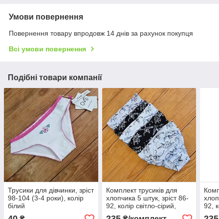
Умови повернення
Повернення товару впродовж 14 днів за рахунок покупця
Всі умови повернення
Подібні товари компанії
Трусики для дівчинки, зріст
Комплект трусиків для
Комп
98-104 (3-4 роки), колір
хлопчика 5 штук, зріст 86-
хлоп
білий
92, колір світло-сірий,
92, к
чорний
зел
40
235
235
₴
₴/комплект