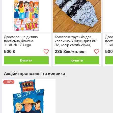
Двостороння дитяча
Комплект трусиків для
Двос
постільна білизна
хлопчика 5 штук, зріст 86-
пост
"FRIENDS" Lego
92, колір світло-сірий,
"FRI
чорний
500
235
500
₴
₴/комплект
Купити
Купити
Акційні пропозиції та новинки
–10%