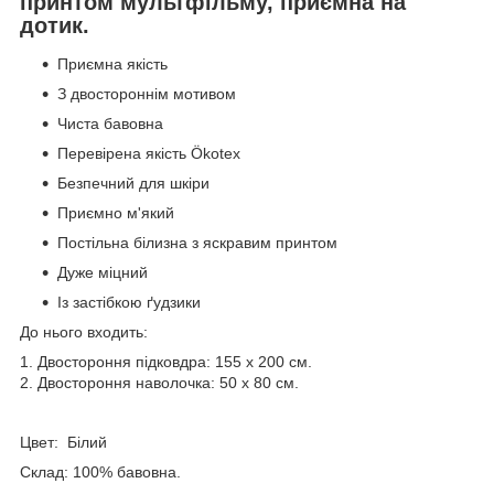
принтом мультфільму, приємна на
дотик.
Приємна якість
З двостороннім мотивом
Чиста бавовна
Перевірена якість Ökotex
Безпечний для шкіри
Приємно м'який
Постільна білизна з яскравим принтом
Дуже міцний
Із застібкою ґудзики
До нього входить:
1. Двостороння підковдра: 155 x 200 см.
2. Двостороння наволочка: 50 x 80 см.
Цвет: Білий
Склад: 100% бавовна.