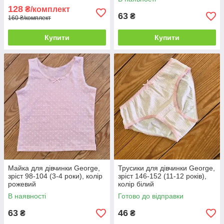
128
₴/комплект
63
₴
160 ₴/комплект
Купити
Купити
Майка для дівчинки George,
Трусики для дівчинки George,
зріст 98-104 (3-4 роки), колір
зріст 146-152 (11-12 років),
рожевий
колір білий
В наявності
Готово до відправки
63
46
₴
₴