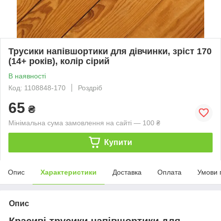
Трусики напівшортики для дівчинки, зріст 170
(14+ років), колір сірий
В наявності
Код: 1108848-170
Роздріб
65
₴
Мінімальна сума замовлення на сайті — 100 ₴
Купити
Опис
Характеристики
Доставка
Оплата
Умови 
Опис
Красиві трусики напівшортики для