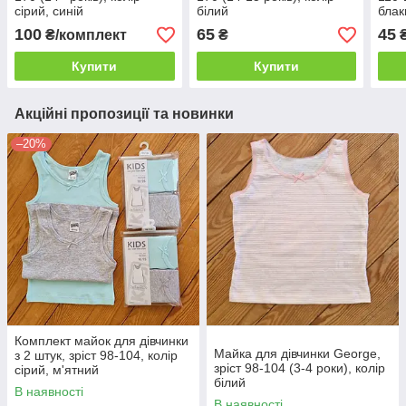
сірий, синій
білий
блак
100
65
45
₴/комплект
₴
Купити
Купити
Акційні пропозиції та новинки
–20%
Комплект майок для дівчинки
Майка для дівчинки George,
з 2 штук, зріст 98-104, колір
зріст 98-104 (3-4 роки), колір
сірий, м'ятний
білий
В наявності
В наявності