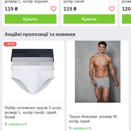
розмір L, колір чорний
колір синій
розм
115
115
120
₴
₴
Купити
Купити
Акційні пропозиції та новинки
–10%
Набір чоловічих трусів 3 штук,
розмір L, колір синій, сірий,
Труси-боксери, розмір M,
білий
колір сірий
В наявності
В наявності