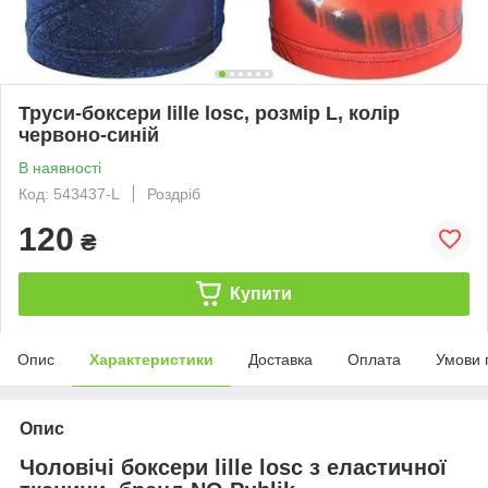
Труси-боксери lille losc, розмір L, колір
червоно-синій
В наявності
Код: 543437-L
Роздріб
120
₴
Купити
Опис
Характеристики
Доставка
Оплата
Умови 
Опис
Чоловічі боксери lille losc з еластичної