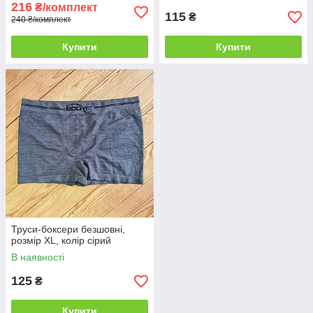
216
₴/комплект
115
₴
240 ₴/комплект
Купити
Купити
Труси-боксери безшовні,
розмір XL, колір сірий
В наявності
125
₴
Купити