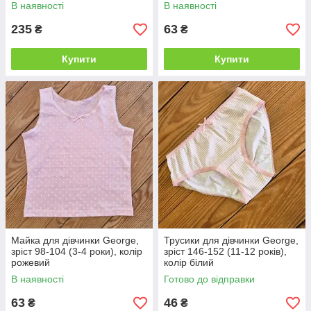
В наявності
В наявності
235
63
₴
₴
Купити
Купити
Майка для дівчинки George,
Трусики для дівчинки George,
зріст 98-104 (3-4 роки), колір
зріст 146-152 (11-12 років),
рожевий
колір білий
В наявності
Готово до відправки
63
46
₴
₴