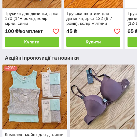
Трусики для дівчинки, зріст
Трусики-шортики для
Трус
170 (14+ років), колір
дівчинки, зріст 122 (6-7
дівч
сірий, синій
років), колір м'ятний
(12-
м'ят
100
45
65
₴/комплект
₴
Купити
Купити
Акційні пропозиції та новинки
–20%
Комплект майок для дівчинки