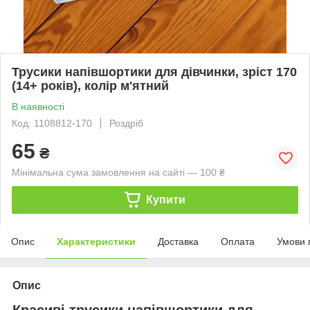
Трусики напівшортики для дівчинки, зріст 170
(14+ років), колір м'ятний
В наявності
Код: 1108812-170
Роздріб
65
₴
Мінімальна сума замовлення на сайті — 100 ₴
Купити
Опис
Характеристики
Доставка
Оплата
Умови 
Опис
Красиві трусики напівшортики для