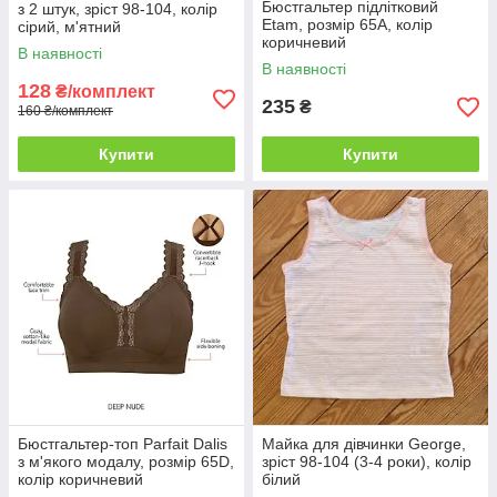
Бюстгальтер підлітковий
з 2 штук, зріст 98-104, колір
Etam, розмір 65A, колір
сірий, м'ятний
коричневий
В наявності
В наявності
128
₴/комплект
235
₴
160 ₴/комплект
Купити
Купити
Бюстгальтер-топ Parfait Dalis
Майка для дівчинки George,
з м'якого модалу, розмір 65D,
зріст 98-104 (3-4 роки), колір
колір коричневий
білий