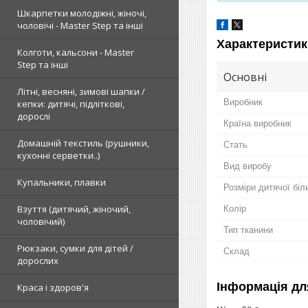
Шкарпетки молодіжні, жіночі,
чоловічі - Master Step та інші
Характеристик
Колготи, кальсони - Master
Step та інші
Основні
Літні, весняні, зимові шапки /
Виробник
кепки: дитячі, підліткові,
дорослі
Країна виробник
Домашній текстиль (рушники,
Стать
кухонні серветки..)
Вид виробу
Купальники, плавки
Розміри дитячої біл
Взуття (дитячий, жіночий,
Колір
чоловічий)
Тип тканини
Рюкзаки, сумки для дітей /
Склад
дорослих
Інформація дл
Краса і здоров'я