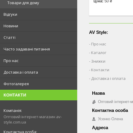
Ціна:
50 ₴
Товари для дому
Відгуки
Новини
AV Style:
Статті
Про нас
Часто задавані питання
Каталог
Про нас
Знижки
Контакти
Доставка і оплата
Доставка і оплата
Фотогалерея
КОНТАКТИ
Оптовий інтернет-м
Оптовий інтернет-магазин av-
Усенко Олена
style.com.ua