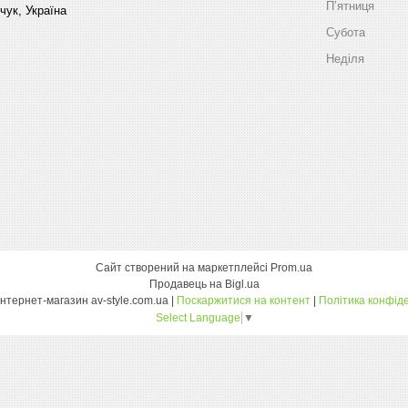
Пʼятниця
чук, Україна
Субота
Неділя
Сайт створений на маркетплейсі
Prom.ua
Продавець на Bigl.ua
Оптовий інтернет-магазин av-style.com.ua |
Поскаржитися на контент
|
Політика конфіде
Select Language
▼