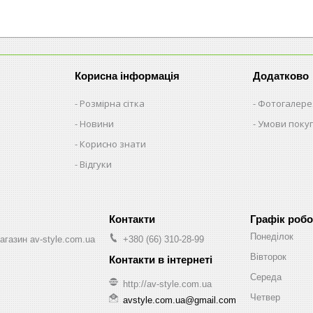
Корисна інформація
Додатково
Розмірна сітка
Фотогалере
Новини
Умови поку
Корисно знати
Відгуки
Графік робо
Понеділок
агазин av-style.com.ua
+380 (66) 310-28-99
Вівторок
Середа
http://av-style.com.ua
Четвер
avstyle.com.ua@gmail.com