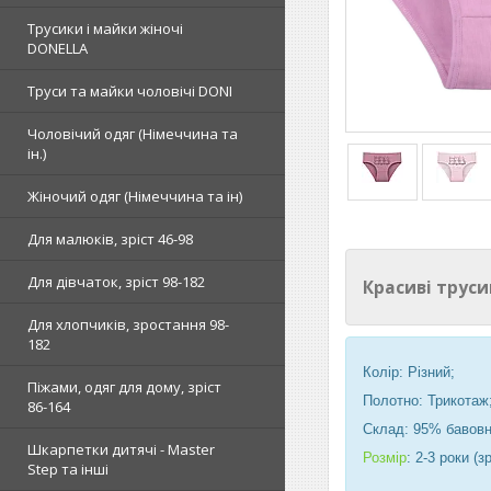
Трусики і майки жіночі
DONELLA
Труси та майки чоловічі DONI
Чоловічий одяг (Німеччина та
ін.)
Жіночий одяг (Німеччина та ін)
Для малюків, зріст 46-98
Для дівчаток, зріст 98-182
Красиві трус
Для хлопчиків, зростання 98-
182
Колір: Різний;
Піжами, одяг для дому, зріст
Полотно: Трикотаж
86-164
Склад: 95% бавовн
Шкарпетки дитячі - Master
Розмір
: 2-3 роки (з
Step та інші