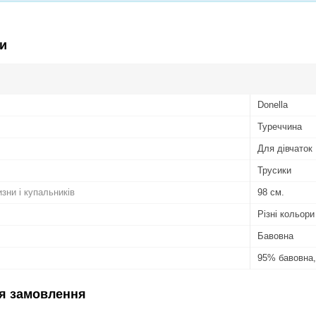
и
Donella
Туреччина
Для дівчаток
Трусики
изни і купальників
98 см.
Різні кольори
Бавовна
95% бавовна,
я замовлення