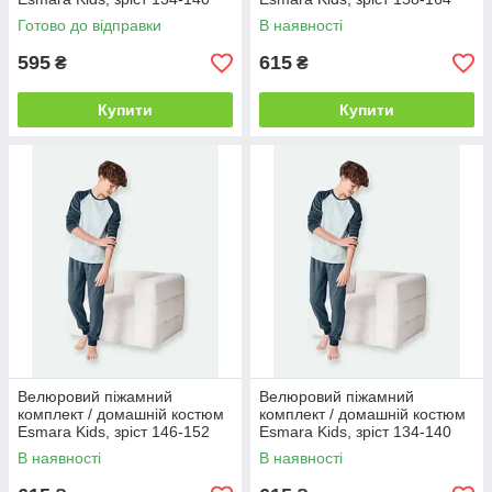
(8-10 років), колір блакитний
(12-14 років), колір блакитний
Готово до відправки
В наявності
595
615
₴
₴
Купити
Купити
Велюровий піжамний
Велюровий піжамний
комплект / домашній костюм
комплект / домашній костюм
Esmara Kids, зріст 146-152
Esmara Kids, зріст 134-140
(10-12 років), колір блакитний
(8-10 років), колір блакитний
В наявності
В наявності