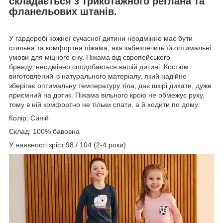
складається з трикотажного реглана та
фланельових штанів.
У гардеробі кожної сучасної дитини неодмінно має бути
стильна та комфортна піжама, яка забезпечить їй оптимальні
умови для міцного сну. Піжама від європейського
бренду, неодмінно сподобається вашій дитині. Костюм
виготовлений із натурального матеріалу, який надійно
зберігає оптимальну температуру тіла, дає шкірі дихати, дуже
приємний на дотик. Піжама вільного крою не обмежує руху,
тому в ній комфортно не тільки спати, а й ходити по дому.
Колір: Синій
Склад: 100% бавовна
У наявності зріст 98 / 104 (2-4 роки)