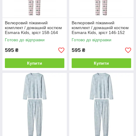
Велюровий піжамний
Велюровий піжамний
комплект / домашній костюм
комплект / домашній костюм
Esmara Kids, зріст 158-164
Esmara Kids, зріст 146-152
(12-14 років), колір рожевий
(10-12 років), колір рожевий
Готово до відправки
Готово до відправки
595
595
₴
₴
Купити
Купити