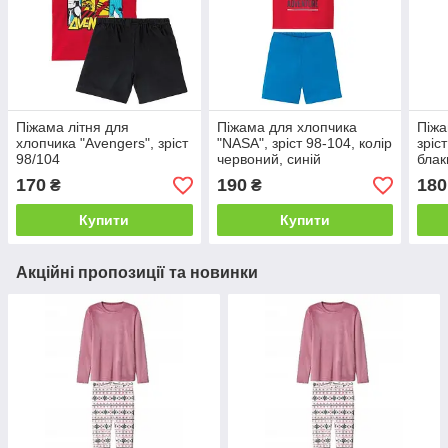
Піжама літня для
Піжама для хлопчика
Піжа
хлопчика "Avengers", зріст
"NASA", зріст 98-104, колір
зріс
98/104
червоний, синій
блак
170
190
180
₴
₴
Купити
Купити
Акційні пропозиції та новинки