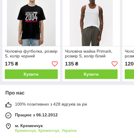
Чоловіча футболка, розмір
Чоловіча майка Primark,
Чоло
S, колір чорний
розмір S, колір білий
розм
175
135
120
₴
₴
Купити
Купити
Про нас
100% позитивних з 428 відгуків за рік
Працює з 06.12.2012
м. Кременчук
Кременчук, Кременчук, Україна