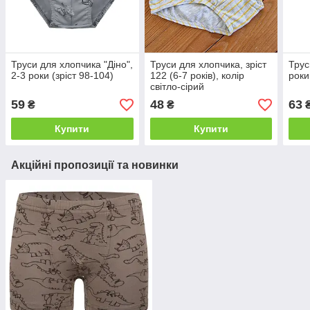
Труси для хлопчика "Діно",
Труси для хлопчика, зріст
Трус
2-3 роки (зріст 98-104)
122 (6-7 років), колір
роки
світло-сірий
59
48
63
₴
₴
Купити
Купити
Акційні пропозиції та новинки