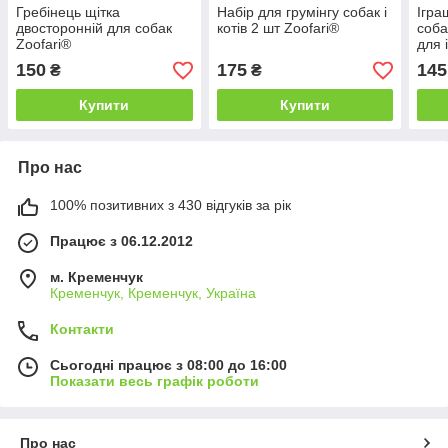
Гребінець щітка
Набір для грумінгу собак і
Ігра
двосторонній для собак
котів 2 шт Zoofari®
соба
Zoofari®
для 
пере
150
175
145
₴
₴
жув
Купити
Купити
Про нас
100% позитивних з 430 відгуків за рік
Працює з 06.12.2012
м. Кременчук
Кременчук, Кременчук, Україна
Контакти
Сьогодні працює з 08:00 до 16:00
Показати весь графік роботи
Про нас