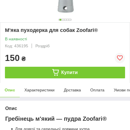
М'яка пуходерка для собак Zoofari®
В наявності
Код: 436195
Роздріб
150
₴
Купити
Опис
Характеристики
Доставка
Оплата
Умови п
Опис
Гребінець м'який — пудра Zoofari®
Для довгої та середньої довжини хутра.