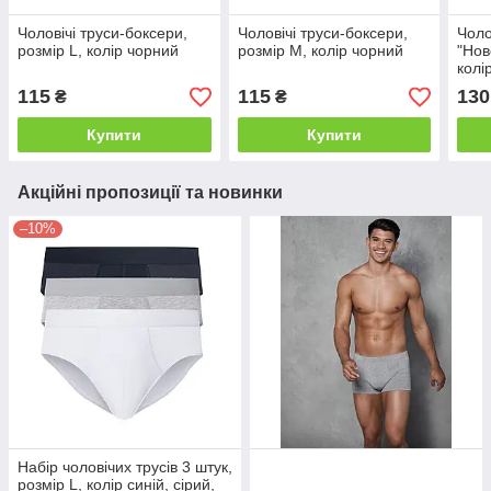
Чоловічі труси-боксери,
Чоловічі труси-боксери,
Чоло
розмір L, колір чорний
розмір M, колір чорний
"Нов
колі
115
115
130
₴
₴
Купити
Купити
Акційні пропозиції та новинки
–10%
Набір чоловічих трусів 3 штук,
розмір L, колір синій, сірий,