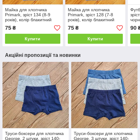
Майка для хлопчика
Майка для хлопчика
Футб
Primark, зріст 134 (8-9
Primark, зріст 128 (7-8
зріст
років), колір блакитний
років), колір блакитний
чор
75
75
90
₴
₴
Купити
Купити
Акційні пропозиції та новинки
Труси-боксери для хлопчика
Труси-боксери для хлопчика
George, 2 штуки, зріст 140-
George, 3 штуки, зріст 140-