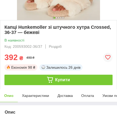
Капці Hunkemoller зі штучного хутра Crossed,
36-37 — бежеві
В наявності
Код: 200593002-36/37
Роздріб
392
₴
490 ₴
Економія
98 ₴
Залишилось
26 днів
Купити
Опис
Характеристики
Доставка
Оплата
Умови п
Опис