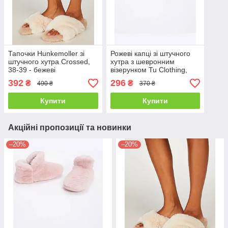
Тапочки Hunkemoller зі
Рожеві капці зі штучного
штучного хутра Crossed,
хутра з шевронним
38-39 - бежеві
візерунком Tu Clothing,
розмір M (UK 5-6)
392
296
₴
₴
490 ₴
370 ₴
Купити
Купити
Акційні пропозиції та новинки
–20%
–20%