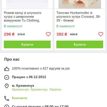
Рожеві капці зі штучного
Тапочки Hunkemoller зі
хутра з шевронним
штучного хутра Crossed, 38-
візерунком Tu Clothing,
39 - бежеві
розмір M (UK 5-6)
В наявності
В наявності
296
392
₴
₴
370 ₴
490 ₴
Купити
Купити
Про нас
100% позитивних з 427 відгуків за рік
Працює з 06.12.2012
м. Кременчук
Кременчук, Кременчук, Україна
Контакти
Сьогодні працює з 08:00 до 17:00