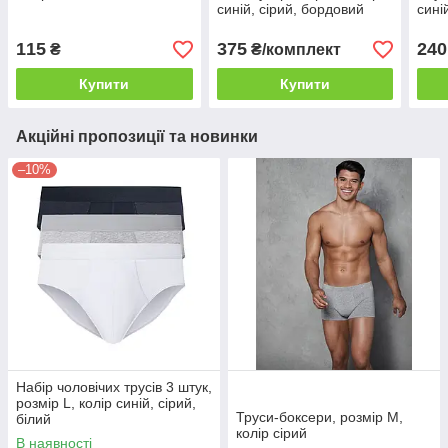
синій, сірий, бордовий
сині
115
375
240
₴
₴/комплект
Купити
Купити
Акційні пропозиції та новинки
–10%
Набір чоловічих трусів 3 штук,
розмір L, колір синій, сірий,
Труси-боксери, розмір M,
білий
колір сірий
В наявності