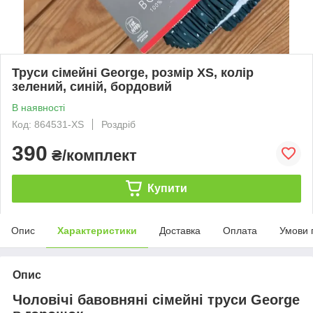
Труси сімейні George, розмір XS, колір
зелений, синій, бордовий
В наявності
Код: 864531-XS
Роздріб
390
₴/комплект
Купити
Опис
Характеристики
Доставка
Оплата
Умови 
Опис
Чоловічі бавовняні сімейні труси George