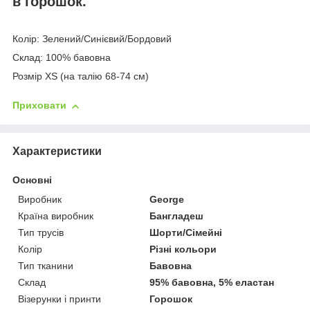
в горошок.
Колір: Зелений/Синієвий/Бордовий
Склад: 100% бавовна
Розмір XS (на талію 68-74 см)
Приховати
Характеристики
Основні
Виробник
George
Країна виробник
Бангладеш
Тип трусів
Шорти/Сімейні
Колір
Різні кольори
Тип тканини
Бавовна
Склад
95% бавовна, 5% еластан
Візерунки і принти
Горошок