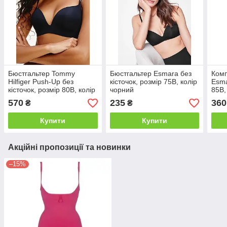
Бюстгальтер Tommy
Бюстгальтер Esmara без
Комп
Hilfiger Push-Up без
кісточок, розмір 75B, колір
Esma
кісточок, розмір 80B, колір
чорний
85B,
чорний
570
235
360
₴
₴
Купити
Купити
Акційні пропозиції та новинки
–15%