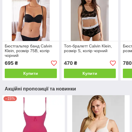
Бюстгальтер банд Calvin
Топ-бралетт Calvin Klein,
Бюст
Klein, розмір 75B, колір
розмір S, колір чорний
розм
чорний
695
470
780
₴
₴
Купити
Купити
Акційні пропозиції та новинки
–15%