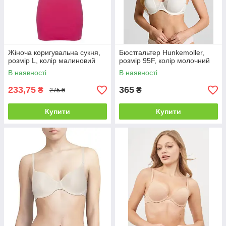
Жіноча коригувальна сукня,
Бюстгальтер Hunkemoller,
розмір L, колір малиновий
розмір 95F, колір молочний
В наявності
В наявності
233,75
365
₴
₴
275 ₴
Купити
Купити