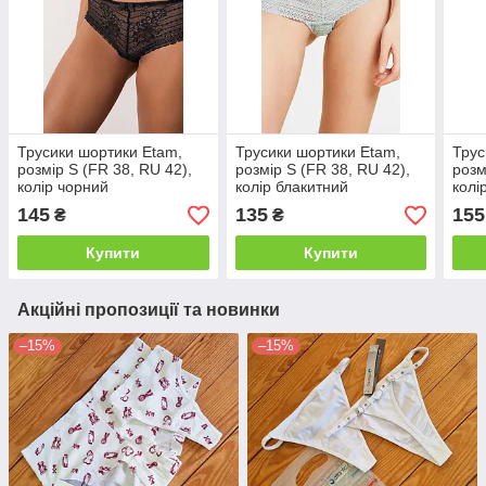
Трусики шортики Etam,
Трусики шортики Etam,
Трус
розмір S (FR 38, RU 42),
розмір S (FR 38, RU 42),
розм
колір чорний
колір блакитний
колі
145
135
155
₴
₴
Купити
Купити
Акційні пропозиції та новинки
–15%
–15%