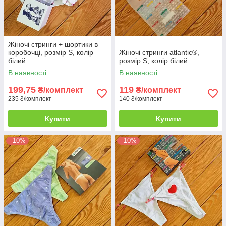
Жіночі стринги + шортики в
коробочці, розмір S, колір
Жіночі стринги atlantic®,
білий
розмір S, колір білий
В наявності
В наявності
199,75
119
₴/комплект
₴/комплект
235 ₴/комплект
140 ₴/комплект
Купити
Купити
–10%
–10%