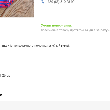
+380 (66) 310-28-99
повернення товару протягом 14 днів
за раху
imark із трикотажного полотна на м'якій гумці.
ї 25 см
и