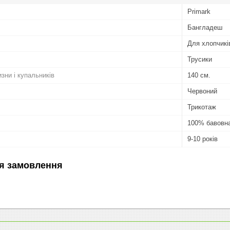
Primark
Бангладеш
Для хлопчикі
Трусики
изни і купальників
140 см.
Червоний
Трикотаж
100% бавовн
9-10 років
я замовлення