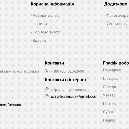
Корисна інформація
Додатково
Розмірна сітка
Фотогалере
Новини
Умови поку
Корисно знати
Відгуки
Графік робо
Понеділок
агазин av-style.com.ua
+380 (66) 310-28-99
Вівторок
Середа
http://av-style.com.ua
Четвер
avstyle.com.ua@gmail.com
Пʼятниця
чук, Україна
Субота
Неділя