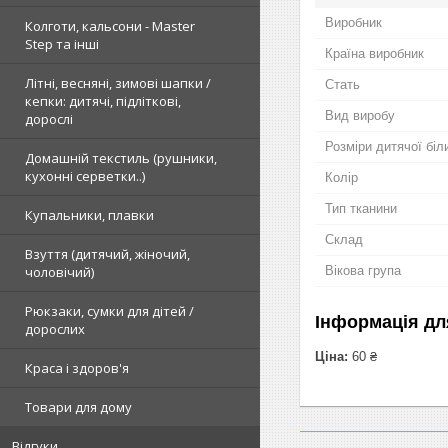
Виробник
Колготи, кальсони - Master
Step та інші
Країна виробник
Літні, весняні, зимові шапки /
Стать
кепки: дитячі, підліткові,
Вид виробу
дорослі
Розміри дитячої біл
Домашній текстиль (рушники,
кухонні серветки..)
Колір
Тип тканини
Купальники, плавки
Склад
Взуття (дитячий, жіночий,
чоловічий)
Вікова група
Рюкзаки, сумки для дітей /
Інформація дл
дорослих
Ціна:
60 ₴
Краса і здоров'я
Товари для дому
Відгуки