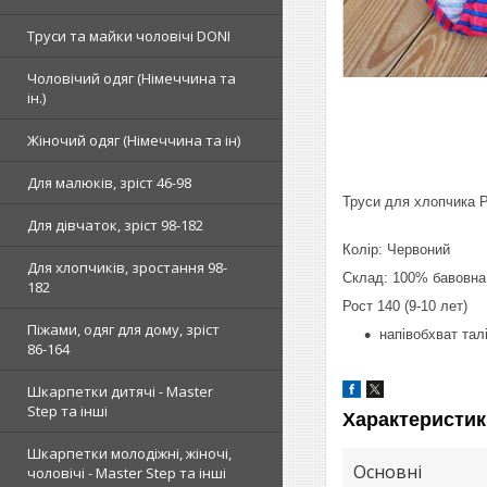
Труси та майки чоловічі DONI
Чоловічий одяг (Німеччина та
ін.)
Жіночий одяг (Німеччина та ін)
Для малюків, зріст 46-98
Труси для хлопчика Pr
Для дівчаток, зріст 98-182
Колір: Червоний
Для хлопчиків, зростання 98-
Склад: 100% бавовна
182
Рост 140 (9-10 лет)
Піжами, одяг для дому, зріст
напівобхват талі
86-164
Шкарпетки дитячі - Master
Step та інші
Характеристик
Шкарпетки молодіжні, жіночі,
Основні
чоловічі - Master Step та інші