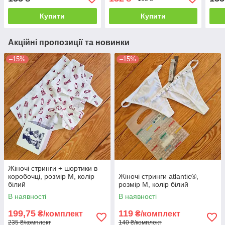
Купити
Купити
Акційні пропозиції та новинки
–15%
–15%
Жіночі стринги + шортики в
коробочці, розмір M, колір
Жіночі стринги atlantic®,
білий
розмір M, колір білий
В наявності
В наявності
199,75
119
₴/комплект
₴/комплект
235 ₴/комплект
140 ₴/комплект