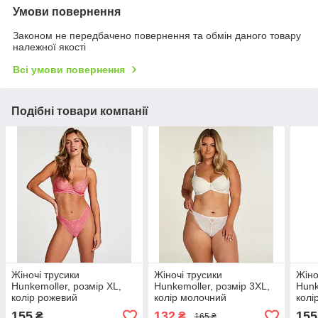
Умови повернення
Законом не передбачено повернення та обмін даного товару
належної якості
Всі умови повернення
Подібні товари компанії
Жіночі трусики
Жіночі трусики
Жіно
Hunkemoller, розмір XL,
Hunkemoller, розмір 3XL,
Hunk
колір рожевий
колір молочний
колі
155
132
155
₴
₴
165 ₴