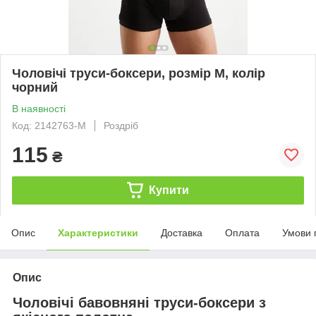
Чоловічі труси-боксери, розмір M, колір
чорний
В наявності
Код: 2142763-M
Роздріб
115
₴
Купити
Опис
Характеристики
Доставка
Оплата
Умови 
Опис
Чоловічі бавовняні труси-боксери з