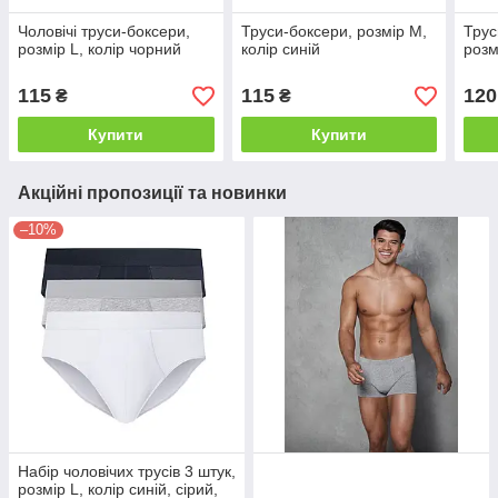
Чоловічі труси-боксери,
Труси-боксери, розмір M,
Трус
розмір L, колір чорний
колір синій
розм
115
115
120
₴
₴
Купити
Купити
Акційні пропозиції та новинки
–10%
Набір чоловічих трусів 3 штук,
розмір L, колір синій, сірий,