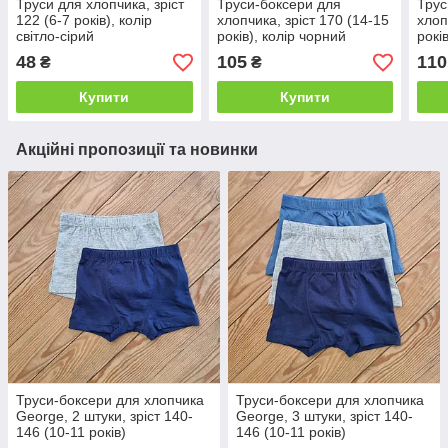
Труси для хлопчика, зріст
Труси-боксери для
Трус
122 (6-7 років), колір
хлопчика, зріст 170 (14-15
хлоп
світло-сірий
років), колір чорний
рокі
48
105
110
₴
₴
Купити
Купити
Акційні пропозиції та новинки
Труси-боксери для хлопчика
Труси-боксери для хлопчика
George, 2 штуки, зріст 140-
George, 3 штуки, зріст 140-
146 (10-11 років)
146 (10-11 років)