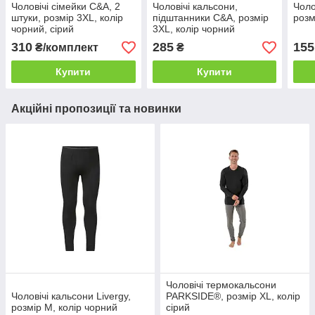
Чоловічі сімейки C&A, 2
Чоловічі кальсони,
Чоло
штуки, розмір 3XL, колір
підштанники C&A, розмір
розм
чорний, сірий
3XL, колір чорний
310
285
155
₴/комплект
₴
Купити
Купити
Акційні пропозиції та новинки
Чоловічі термокальсони
Чоловічі кальсони Livergy,
PARKSIDE®, розмір XL, колір
розмір M, колір чорний
сірий