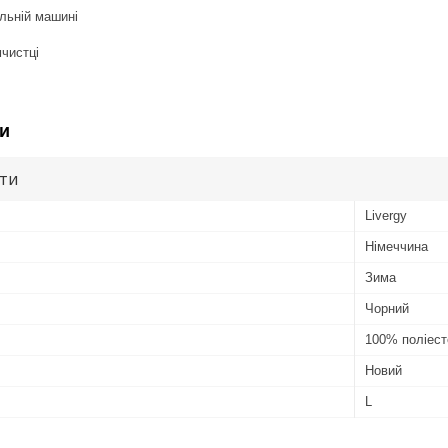
льній машині
мчистці
и
ути
Livergy
Німеччина
Зима
Чорний
100% поліест
Новий
L