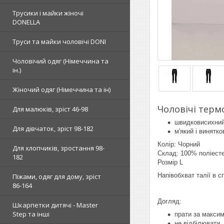
Трусики і майки жіночі
DONELLA
Труси та майки чоловічі DONI
Чоловічий одяг (Німеччина та
ін.)
Жіночий одяг (Німеччина та ін)
Чоловічі терм
Для малюків, зріст 46-98
швидковисихний
Для дівчаток, зріст 98-182
м'який і винятк
Колір: Чорний
Для хлопчиків, зростання 98-
Склад: 100% поліест
182
Розмір L
Напівобхват талії в с
Піжами, одяг для дому, зріст
86-164
Догляд:
Шкарпетки дитячі - Master
Step та інші
прати за максим
не відбілювати