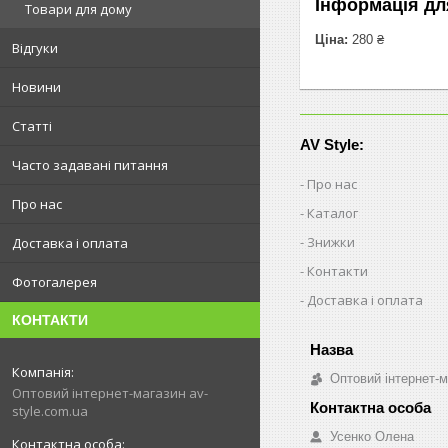
Інформація дл
Товари для дому
Ціна:
280 ₴
Відгуки
Новини
Статті
AV Style:
Часто задавані питання
Про нас
Про нас
Каталог
Знижки
Доставка і оплата
Контакти
Фотогалерея
Доставка і оплата
КОНТАКТИ
Оптовий інтернет-м
Оптовий інтернет-магазин av-
style.com.ua
Усенко Олена