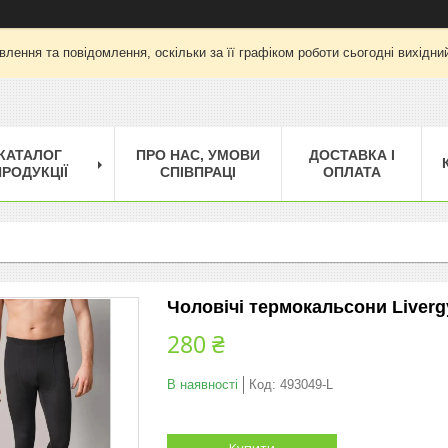
лення та повідомлення, оскільки за її графіком роботи сьогодні вихід
КАТАЛОГ
ПРО НАС, УМОВИ
ДОСТАВКА І
РОДУКЦІЇ
СПІВПРАЦІ
ОПЛАТА
Чоловічі термокальсони Livergy
280 ₴
В наявності
Код:
493049-L
Купити