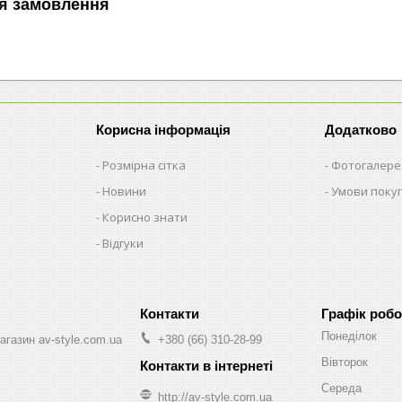
я замовлення
Корисна інформація
Додатково
Розмірна сітка
Фотогалере
Новини
Умови поку
Корисно знати
Відгуки
Графік робо
Понеділок
агазин av-style.com.ua
+380 (66) 310-28-99
Вівторок
Середа
http://av-style.com.ua