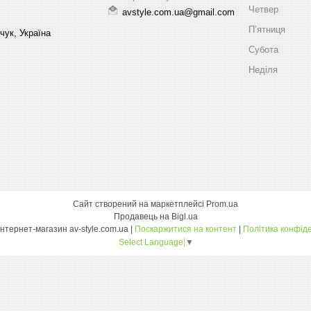
Четвер
avstyle.com.ua@gmail.com
Пʼятниця
чук, Україна
Субота
Неділя
Сайт створений на маркетплейсі
Prom.ua
Продавець на Bigl.ua
Оптовий інтернет-магазин av-style.com.ua |
Поскаржитися на контент
|
Політика конфіде
Select Language
▼