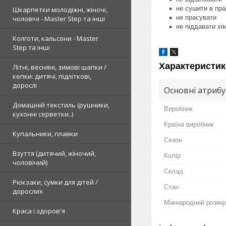
не сушити в пра
Шкарпетки молодіжні, жіночі,
не прасувати
чоловічі - Master Step та інші
не піддавати хі
Колготи, кальсони - Master
Step та інші
Характеристик
Літні, весняні, зимові шапки /
кепки: дитячі, підліткові,
дорослі
Основні атриб
Домашній текстиль (рушники,
Виробник
кухонні серветки..)
Країна виробник
Купальники, плавки
Сезон
Взуття (дитячий, жіночий,
Колір
чоловічий)
Склад
Рюкзаки, сумки для дітей /
Стан
дорослих
Міжнародний розмір
Краса і здоров'я