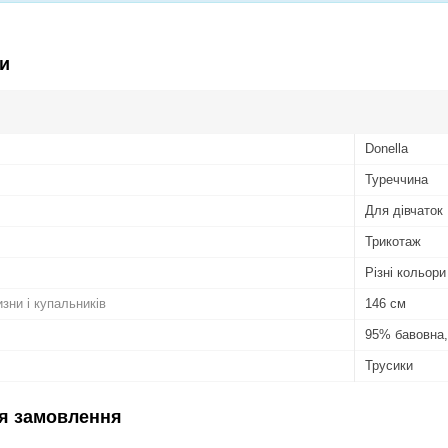
и
Donella
Туреччина
Для дівчаток
Трикотаж
Різні кольори
изни і купальників
146 см
95% бавовна,
Трусики
я замовлення