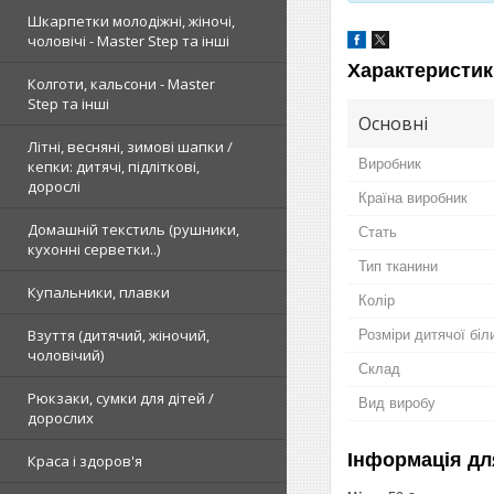
Шкарпетки молодіжні, жіночі,
чоловічі - Master Step та інші
Характеристик
Колготи, кальсони - Master
Step та інші
Основні
Літні, весняні, зимові шапки /
Виробник
кепки: дитячі, підліткові,
дорослі
Країна виробник
Домашній текстиль (рушники,
Стать
кухонні серветки..)
Тип тканини
Купальники, плавки
Колір
Взуття (дитячий, жіночий,
Розміри дитячої біл
чоловічий)
Склад
Рюкзаки, сумки для дітей /
Вид виробу
дорослих
Інформація дл
Краса і здоров'я