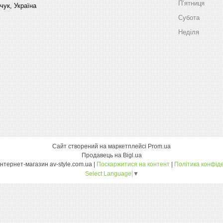
Пʼятниця
чук, Україна
Субота
Неділя
Сайт створений на маркетплейсі
Prom.ua
Продавець на Bigl.ua
Оптовий інтернет-магазин av-style.com.ua |
Поскаржитися на контент
|
Політика конфіде
Select Language
▼