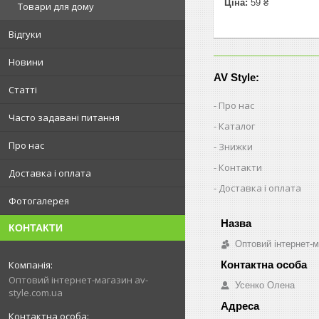
Ціна:
59 ₴
Товари для дому
Відгуки
Новини
AV Style:
Статті
Про нас
Часто задавані питання
Каталог
Про нас
Знижки
Контакти
Доставка і оплата
Доставка і оплата
Фотогалерея
КОНТАКТИ
Оптовий інтернет-м
Оптовий інтернет-магазин av-
Усенко Олена
style.com.ua