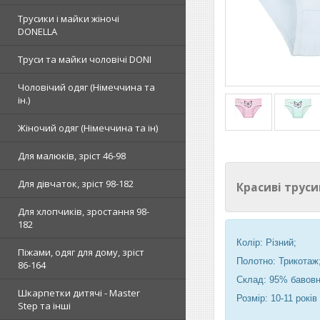
Трусики і майки жіночі
DONELLA
Труси та майки чоловічі DONI
Чоловічий одяг (Німеччина та
ін.)
Жіночий одяг (Німеччина та ін)
Для малюків, зріст 46-98
Для дівчаток, зріст 98-182
Красиві трус
Для хлопчиків, зростання 98-
182
Колір: Різний;
Піжами, одяг для дому, зріст
Полотно: Трикотаж
86-164
Склад: 95% бавовн
Шкарпетки дитячі - Master
Розмір: 10-11 років 
Step та інші