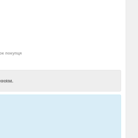
нок покупця
нням.