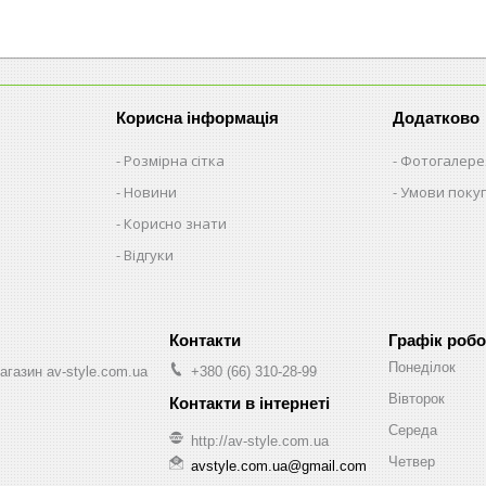
Корисна інформація
Додатково
Розмірна сітка
Фотогалере
Новини
Умови поку
Корисно знати
Відгуки
Графік робо
Понеділок
агазин av-style.com.ua
+380 (66) 310-28-99
Вівторок
Середа
http://av-style.com.ua
Четвер
avstyle.com.ua@gmail.com