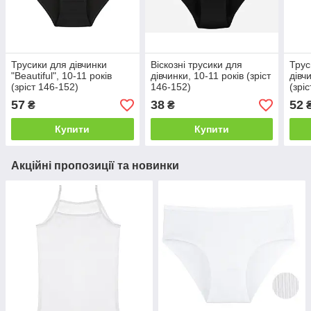
Трусики для дівчинки
Віскозні трусики для
Трус
"Beautiful", 10-11 років
дівчинки, 10-11 років (зріст
дівчи
(зріст 146-152)
146-152)
(зрі
57
38
52
₴
₴
Купити
Купити
Акційні пропозиції та новинки