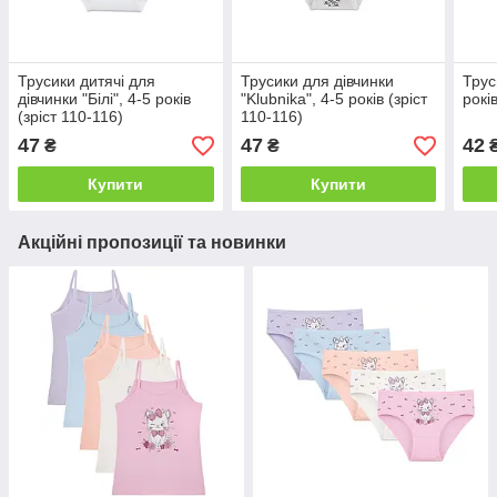
Трусики дитячі для
Трусики для дівчинки
Трус
дівчинки "Білі", 4-5 років
"Klubnika", 4-5 років (зріст
рокі
(зріст 110-116)
110-116)
47
47
42
₴
₴
Купити
Купити
Акційні пропозиції та новинки