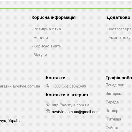
Корисна інформація
Додатково
Розмірна сітка
Фотогалере
Новини
Умови поку
Корисно знати
Відгуки
Графік робо
Понеділок
агазин av-style.com.ua
+380 (66) 310-28-99
Вівторок
Середа
http://av-style.com.ua
Четвер
avstyle.com.ua@gmail.com
Пʼятниця
чук, Україна
Субота