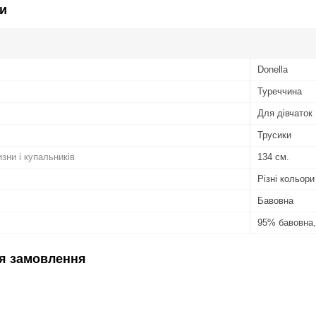
и
Donella
Туреччина
Для дівчаток
Трусики
изни і купальників
134 см.
Різні кольори
Бавовна
95% бавовна,
я замовлення