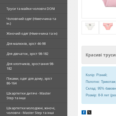
Труси та майки чоловічі DONI
Чоловічий одяг (Німеччина та
ін.)
Жіночий одяг (Німеччина та ін)
Для малюків, зріст 46-98
Для дівчаток, зріст 98-182
Красиві трус
Для хлопчиків, зростання 98-
182
Колір: Різний;
Піжами, одяг для дому, зріст
Полотно: Трикотаж
86-164
Склад: 95% бавовн
Шкарпетки дитячі - Master
Розмір: 8-9 лет (ро
Step та інші
Шкарпетки молодіжні, жіночі,
чоловічі - Master Step та інші