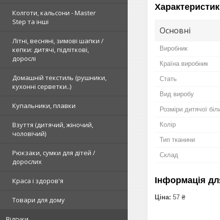
Характеристик
Колготи, кальсони - Master
Step та інші
Основні
Літні, весняні, зимові шапки /
Виробник
кепки: дитячі, підліткові,
дорослі
Країна виробник
Домашній текстиль (рушники,
Стать
кухонні серветки..)
Вид виробу
Купальники, плавки
Розміри дитячої біл
Взуття (дитячий, жіночий,
Колір
чоловічий)
Тип тканини
Рюкзаки, сумки для дітей /
Склад
дорослих
Інформація дл
Краса і здоров'я
Ціна:
57 ₴
Товари для дому
Відгуки