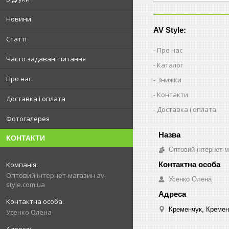
Новини
AV Style:
Статті
Про нас
Часто задавані питання
Каталог
Про нас
Знижки
Контакти
Доставка і оплата
Доставка і оплата
Фотогалерея
КОНТАКТИ
Оптовий інтернет-м
Оптовий інтернет-магазин av-
Усенко Олена
style.com.ua
Кременчук, Кремен
Усенко Олена