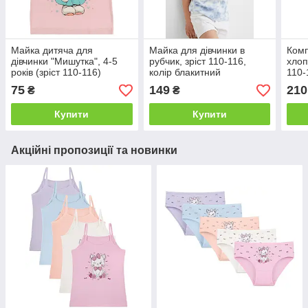
Майка дитяча для
Майка для дівчинки в
Комп
дівчинки "Мишутка", 4-5
рубчик, зріст 110-116,
хлоп
років (зріст 110-116)
колір блакитний
110-
сіри
75
149
210
₴
₴
Купити
Купити
Акційні пропозиції та новинки