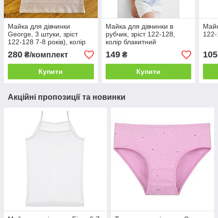
Майка для дівчинки
Майка для дівчинки в
Майк
George, 3 штуки, зріст
рубчик, зріст 122-128,
122-
122-128 7-8 років), колір
колір блакитний
білий, пудровий, бузковий
280
149
105
₴/комплект
₴
Купити
Купити
Акційні пропозиції та новинки