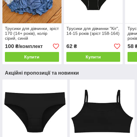
Трусики для дівчинки, зріст
Трусики для дівчинки "Кіт",
Трус
170 (14+ років), колір
14-15 років (зріст 158-164)
дівч
сірий, синій
рокі
100
62
58
₴/комплект
₴
Купити
Купити
Акційні пропозиції та новинки