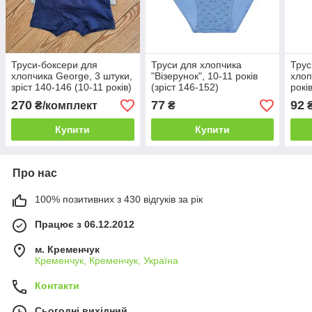
Труси-боксери для
Труси для хлопчика
Трус
хлопчика George, 3 штуки,
"Візерунок", 10-11 років
хлоп
зріст 140-146 (10-11 років)
(зріст 146-152)
рокі
270
77
92
₴/комплект
₴
Купити
Купити
Про нас
100% позитивних з 430 відгуків за рік
Працює з 06.12.2012
м. Кременчук
Кременчук, Кременчук, Україна
Контакти
Сьогодні вихідний