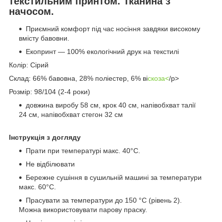
текстильним принтом. Тканина з
начосом.
Приємний комфорт під час носіння завдяки високому
вмісту бавовни.
Екопринт — 100% екологічний друк на текстилі
Колір: Сірий
Склад: 66% бавовна, 28% поліестер, 6% ві
скоза<
/p>
Розмір: 98/104 (2-4 роки)
довжина виробу 58 см, крок 40 см, напівобхват талії
24 см, напівобхват стегон 32 см
Інструкція з догляду
Прати при температурі макс. 40°C.
Не відбілювати
Бережне сушіння в сушильній машині за температури
макс. 60°C.
Прасувати за температури до 150 °C (рівень 2).
Можна використовувати парову праску.