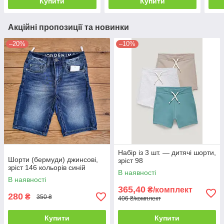
Купити
Купити
Акційні пропозиції та новинки
–20%
–10%
Набір із 3 шт. — дитячі шорти,
Шорти (бермуди) джинсові,
зріст 98
зріст 146 кольорів синій
В наявності
В наявності
365,40
₴/комплект
280
₴
350 ₴
406 ₴/комплект
Купити
Купити