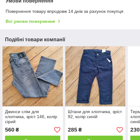
Умови повернення
Повернення товару впродовж 14 днів за рахунок покупця
Всі умови повернення
Подібні товари компанії
Джинси слім для
Штани для хлопчика, зріст
Терм
хлопчика, зріст 146, колір
92, колір синій
хлоп
сірий
сині
560
285
230
₴
₴