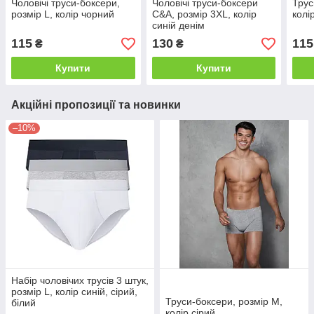
Чоловічі труси-боксери,
Чоловічі труси-боксери
Трус
розмір L, колір чорний
C&A, розмір 3XL, колір
колі
синій денім
115
130
115
₴
₴
Купити
Купити
Акційні пропозиції та новинки
–10%
Набір чоловічих трусів 3 штук,
розмір L, колір синій, сірий,
Труси-боксери, розмір M,
білий
колір сірий