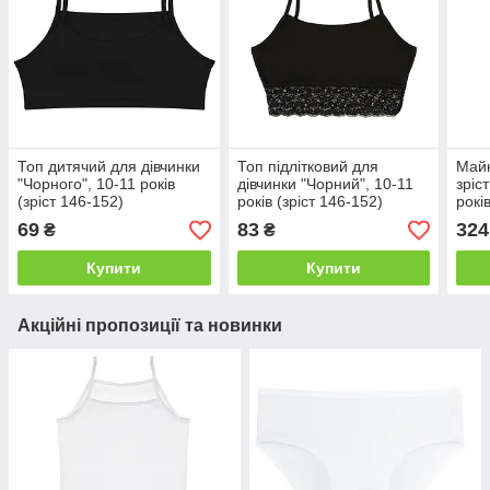
Топ дитячий для дівчинки
Топ підлітковий для
Майк
"Чорного", 10-11 років
дівчинки "Чорний", 10-11
зріс
(зріст 146-152)
років (зріст 146-152)
років
блак
69
83
324
₴
₴
Купити
Купити
Акційні пропозиції та новинки