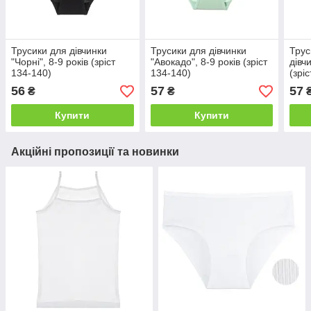
Трусики для дівчинки
Трусики для дівчинки
Трус
"Чорні", 8-9 років (зріст
"Авокадо", 8-9 років (зріст
дівчи
134-140)
134-140)
(зрі
56
57
57
₴
₴
Купити
Купити
Акційні пропозиції та новинки