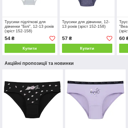
Трусики підліткові для
Трусики для дівчинки, 12-
Трус
дівчинки "Білі", 12-13 років
13 років (зріст 152-158)
"Beau
(зріст 152-158)
(зрі
54
57
60
₴
₴
Купити
Купити
Акційні пропозиції та новинки