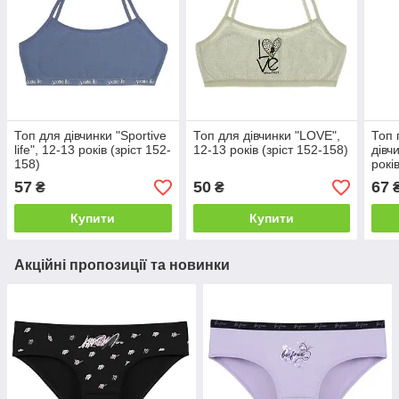
Топ для дівчинки "Sportive
Топ для дівчинки "LOVE",
Топ 
life", 12-13 років (зріст 152-
12-13 років (зріст 152-158)
дівч
158)
рокі
57
50
67
₴
₴
Купити
Купити
Акційні пропозиції та новинки