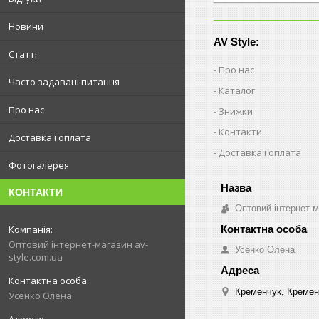
Новини
AV Style:
Статті
Про нас
Часто задавані питання
Каталог
Про нас
Знижки
Контакти
Доставка і оплата
Доставка і оплата
Фотогалерея
КОНТАКТИ
Оптовий інтернет-м
Оптовий інтернет-магазин av-
Усенко Олена
style.com.ua
Кременчук, Кремен
Усенко Олена