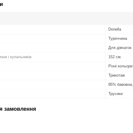
и
Donella
Туреччина
Для дівчаток
изни і купальників
152 см.
Різні кольори
Трикотаж
95% бавовна,
Трусики
я замовлення