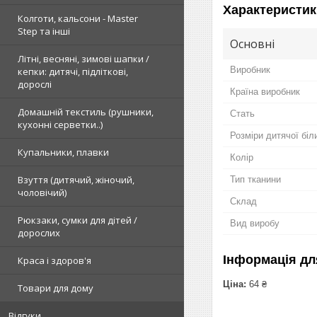
Характеристик
Колготи, кальсони - Master
Step та інші
Основні
Літні, весняні, зимові шапки /
Виробник
кепки: дитячі, підліткові,
дорослі
Країна виробник
Домашній текстиль (рушники,
Стать
кухонні серветки..)
Розміри дитячої біл
Купальники, плавки
Колір
Взуття (дитячий, жіночий,
Тип тканини
чоловічий)
Склад
Рюкзаки, сумки для дітей /
Вид виробу
дорослих
Інформація дл
Краса і здоров'я
Ціна:
64 ₴
Товари для дому
Відгуки