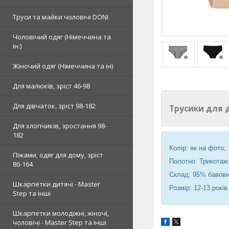
Труси та майки чоловічі DONI
Чоловічий одяг (Німеччина та
ін.)
Жіночий одяг (Німеччина та ін)
Для малюків, зріст 46-98
Для дівчаток, зріст 98-182
Трусики для д
Для хлопчиків, зростання 98-
182
Колір: як на фото;
Піжами, одяг для дому, зріст
Полотно: Трикотаж
86-164
Склад: 95% бавовн
Шкарпетки дитячі - Master
Розмір: 12-13 років
Step та інші
Шкарпетки молодіжні, жіночі,
чоловічі - Master Step та інші