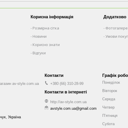
Корисна інформація
Додатково
Розмірна сітка
Фотогалере
Новини
Умови поку
Корисно знати
Відгуки
Графік робо
Понеділок
агазин av-style.com.ua
+380 (66) 310-28-99
Вівторок
Середа
http://av-style.com.ua
Четвер
avstyle.com.ua@gmail.com
Пʼятниця
чук, Україна
Субота