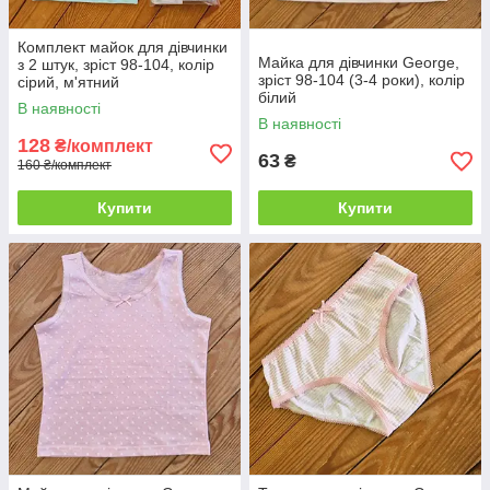
Комплект майок для дівчинки
Майка для дівчинки George,
з 2 штук, зріст 98-104, колір
зріст 98-104 (3-4 роки), колір
сірий, м'ятний
білий
В наявності
В наявності
128
₴/комплект
63
₴
160 ₴/комплект
Купити
Купити