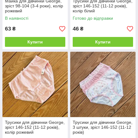
Майка для дівчинки George,
Трусики для дівчинки George,
зріст 98-104 (3-4 роки), колір
зріст 146-152 (11-12 років),
рожевий
колір білий
В наявності
Готово до відправки
63
46
₴
₴
Купити
Купити
Трусики для дівчинки George,
Трусики для дівчинки George,
зріст 146-152 (11-12 років),
3 штуки, зріст 146-152 (11-12
колір рожевий
років)