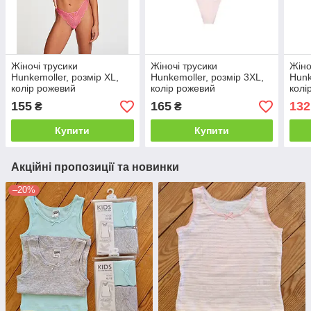
Жіночі трусики
Жіночі трусики
Жіно
Hunkemoller, розмір XL,
Hunkemoller, розмір 3XL,
Hunk
колір рожевий
колір рожевий
колі
155
165
132
₴
₴
Купити
Купити
Акційні пропозиції та новинки
–20%