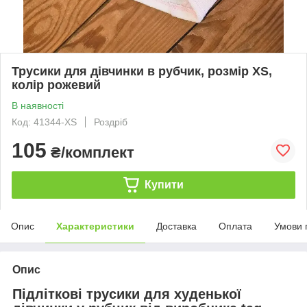
Трусики для дівчинки в рубчик, розмір XS,
колір рожевий
В наявності
Код: 41344-XS
Роздріб
105
₴/комплект
Купити
Опис
Характеристики
Доставка
Оплата
Умови 
Опис
Підліткові трусики для худенької