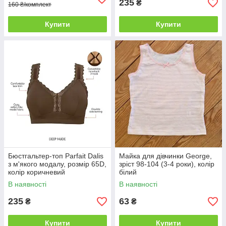
235
₴
160 ₴/комплект
Купити
Купити
Бюстгальтер-топ Parfait Dalis
Майка для дівчинки George,
з м'якого модалу, розмір 65D,
зріст 98-104 (3-4 роки), колір
колір коричневий
білий
В наявності
В наявності
235
63
₴
₴
Купити
Купити