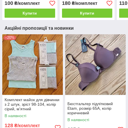
білий, синій
мент
100
180
110
₴/комплект
₴/комплект
Купити
Купити
Акційні пропозиції та новинки
–20%
Комплект майок для дівчинки
Бюстгальтер підлітковий
з 2 штук, зріст 98-104, колір
Etam, розмір 65A, колір
сірий, м'ятний
коричневий
В наявності
В наявності
128
₴/комплект