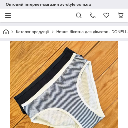
Оптовий інтернет-магазин av-style.com.ua
Католог продукції
Нижня білизна для дівчаток - DONELLA