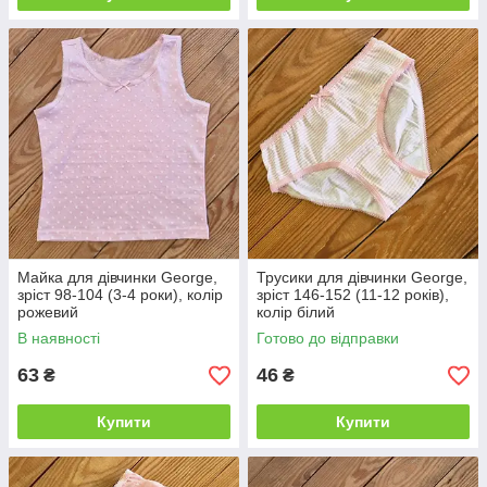
Майка для дівчинки George,
Трусики для дівчинки George,
зріст 98-104 (3-4 роки), колір
зріст 146-152 (11-12 років),
рожевий
колір білий
В наявності
Готово до відправки
63
46
₴
₴
Купити
Купити