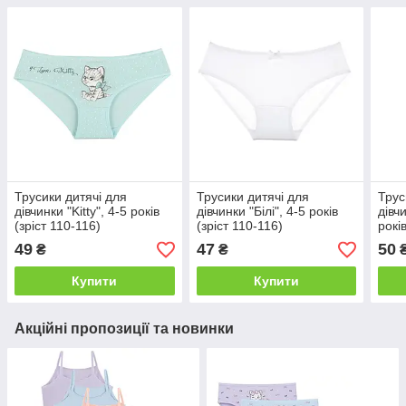
Трусики дитячі для
Трусики дитячі для
Трус
дівчинки "Kitty", 4-5 років
дівчинки "Білі", 4-5 років
дівч
(зріст 110-116)
(зріст 110-116)
рокі
49
47
50
₴
₴
Купити
Купити
Акційні пропозиції та новинки