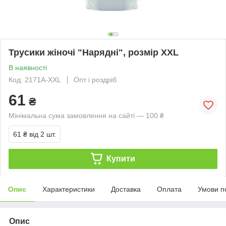
Трусики жіночі "Нарядні", розмір XXL
В наявності
Код: 2171A-XXL
Опт і роздріб
61
₴
Мінімальна сума замовлення на сайті — 100 ₴
61 ₴
від 2 шт.
Купити
Опис
Характеристики
Доставка
Оплата
Умови п
Опис