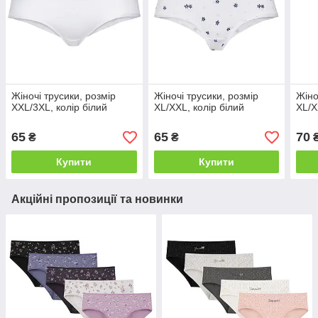
Жіночі трусики, розмір
Жіночі трусики, розмір
Жіно
XXL/3XL, колір білий
XL/XXL, колір білий
XL/X
65
65
70
₴
₴
Купити
Купити
Акційні пропозиції та новинки