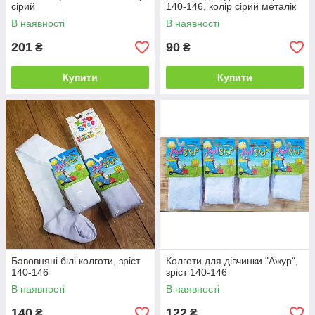
сірий
140-146, колір сірий металік
В наявності
В наявності
201
90
₴
₴
Купити
Купити
Бавовняні білі колготи, зріст
Колготи для дівчинки "Ажур",
140-146
зріст 140-146
В наявності
В наявності
140
122
₴
₴