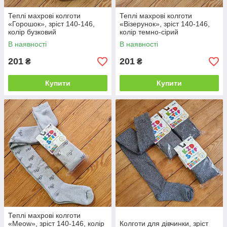
Теплі махрові колготи
Теплі махрові колготи
«Горошок», зріст 140-146,
«Візерунок», зріст 140-146,
колір бузковий
колір темно-сірий
В наявності
В наявності
201
201
₴
₴
Купити
Купити
Теплі махрові колготи
«Meow», зріст 140-146, колір
Колготи для дівчинки, зріст