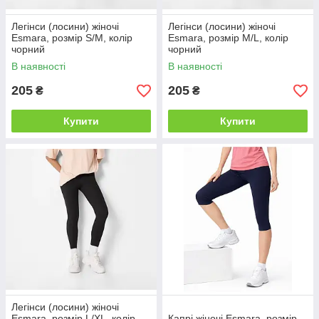
Легінси (лосини) жіночі
Легінси (лосини) жіночі
Esmara, розмір S/M, колір
Esmara, розмір M/L, колір
чорний
чорний
В наявності
В наявності
205
205
₴
₴
Купити
Купити
Легінси (лосини) жіночі
Esmara, розмір L/XL, колір
Капрі жіночі Esmara, розмір