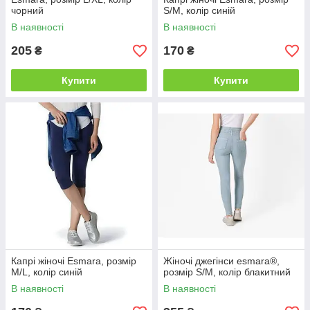
чорний
S/M, колір синій
В наявності
В наявності
205
170
₴
₴
Купити
Купити
Капрі жіночі Esmara, розмір
Жіночі джегінси esmara®,
M/L, колір синій
розмір S/M, колір блакитний
В наявності
В наявності