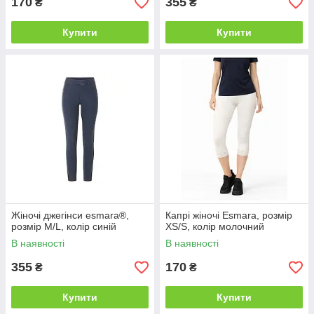
170
355
₴
₴
Купити
Купити
Жіночі джегінси esmara®,
Капрі жіночі Esmara, розмір
розмір M/L, колір синій
XS/S, колір молочний
В наявності
В наявності
355
170
₴
₴
Купити
Купити