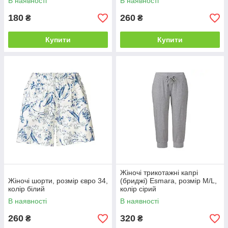
В наявності
В наявності
180
260
₴
₴
Купити
Купити
Жіночі трикотажні капрі
Жіночі шорти, розмір євро 34,
(бриджі) Esmara, розмір M/L,
колір білий
колір сірий
В наявності
В наявності
260
320
₴
₴