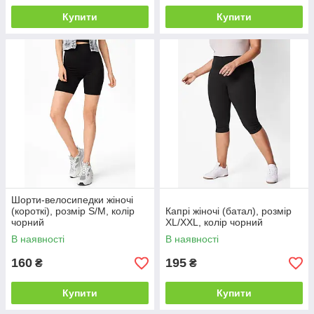
Купити
Купити
Шорти-велосипедки жіночі
(короткі), розмір S/M, колір
Капрі жіночі (батал), розмір
чорний
XL/XXL, колір чорний
В наявності
В наявності
160
195
₴
₴
Купити
Купити