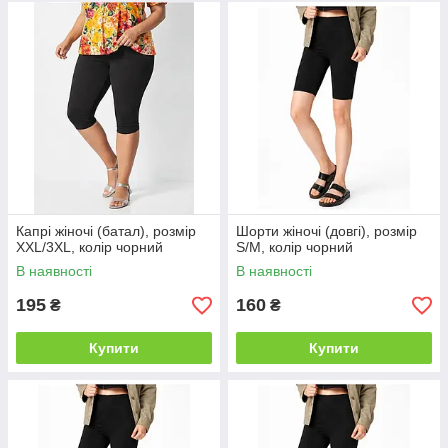
Капрі жіночі (батал), розмір
Шорти жіночі (довгі), розмір
XXL/3XL, колір чорний
S/M, колір чорний
В наявності
В наявності
195
160
₴
₴
Купити
Купити