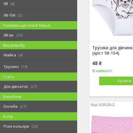
98
4
98-104
2
Размеры детского белья
98 см.
23
Вид виробу
Трусики для дівчинк
(зріст 98-104)
Майка
4
48 ₴
Трусики
19
В наявності
Стать
Купити
Для дівчаток
27
Виробник
418126-2
Donella
27
Колір
Різні кольори
26