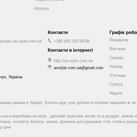
Відгуки
Графік робо
Понеділок
агазин av-style.com.ua
+380 (66) 310-28-99
Вівторок
Середа
http://av-style.com.ua
Четвер
avstyle.com.ua@gmail.com
Пʼятниця
чук, Україна
Субота
Неділя
ькими цінами в Україні. Купити одяг для дитини в інтернет магазині ➦ av-
ського виробника av-style , дитячий трикотаж оптом та в роздріб, нижню 
лизну, чоловічу білизну, шапки, рушники для рушників тіла, пляжні рушник
і ціни