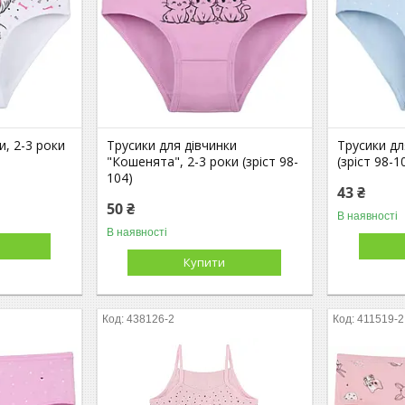
и, 2-3 роки
Трусики для дівчинки
Трусики дл
"Кошенята", 2-3 роки (зріст 98-
(зріст 98-1
104)
43 ₴
50 ₴
В наявності
В наявності
Купити
438126-2
411519-2