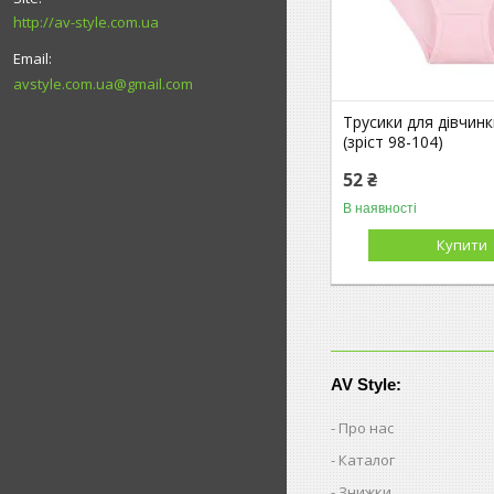
http://av-style.com.ua
avstyle.com.ua@gmail.com
Трусики для дівчинк
(зріст 98-104)
52 ₴
В наявності
Купити
AV Style:
Про нас
Каталог
Знижки