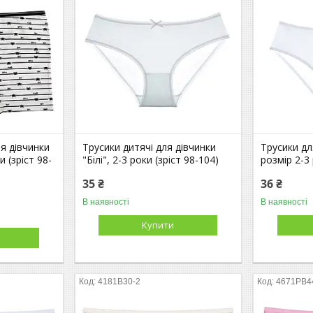
я дівчинки
Трусики дитячі для дівчинки
Трусики для
и (зріст 98-
"Білі", 2-3 роки (зріст 98-104)
розмір 2-3 
35 ₴
36 ₴
В наявності
В наявності
Купити
4181B30-2
4671PB4