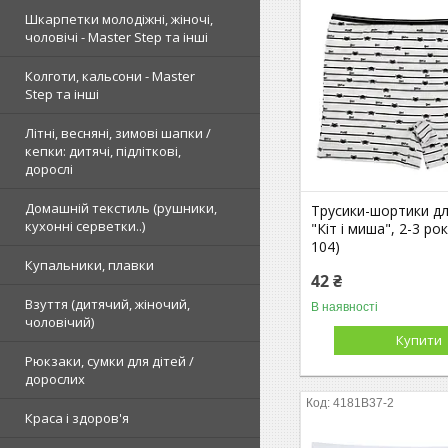
Шкарпетки молодіжні, жіночі,
чоловічі - Master Step та інші
Колготи, кальсони - Master
Step та інші
Літні, весняні, зимові шапки /
кепки: дитячі, підліткові,
дорослі
Домашній текстиль (рушники,
Трусики-шортики дл
кухонні серветки..)
"Кіт і миша", 2-3 рок
104)
Купальники, плавки
42 ₴
Взуття (дитячий, жіночий,
В наявності
чоловічий)
Купити
Рюкзаки, сумки для дітей /
дорослих
4181B37-2
Краса і здоров'я