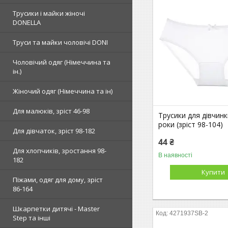
Трусики і майки жіночі
DONELLA
Труси та майки чоловічі DONI
Чоловічий одяг (Німеччина та
ін.)
Жіночий одяг (Німеччина та ін)
Для малюків, зріст 46-98
Трусики для дівчинки
роки (зріст 98-104)
Для дівчаток, зріст 98-182
44 ₴
Для хлопчиків, зростання 98-
В наявності
182
Купити
Піжами, одяг для дому, зріст
86-164
Шкарпетки дитячі - Master
4271937SB-2
Step та інші