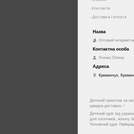
Контакти
Доставка і оплата
Оптовий інтернет-м
Усенко Олена
Кременчук, Кремен
Дитячий трикотаж за низ
швидка доставка ✅
Дитячий одяг від україн
для хлопчиків, жіночу бі
Чоловічий одяг. Найкращ