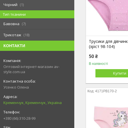
Чорний
1
Тип тканини
Бавовна
7
Трикотаж
18
Трусики для дівчинк
КОНТАКТИ
(зріст 98-104)
50 ₴
В наявності
Оптовий інтернет-магазин av-
style.com.ua
Купити
Усенко Олена
4171PB170-2
Кременчук, Кременчук, Україна
+380 (66) 310-28-99