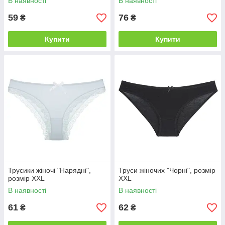
В наявності
В наявності
59
76
₴
₴
Купити
Купити
Трусики жіночі "Нарядні",
Труси жіночих "Чорні", розмір
розмір XXL
XXL
В наявності
В наявності
61
62
₴
₴