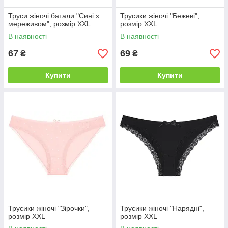
Труси жіночі батали "Сині з
Трусики жіночі "Бежеві",
мереживом", розмір XXL
розмір XXL
В наявності
В наявності
67
69
₴
₴
Купити
Купити
Трусики жіночі "Зірочки",
Трусики жіночі "Нарядні",
розмір XXL
розмір XXL